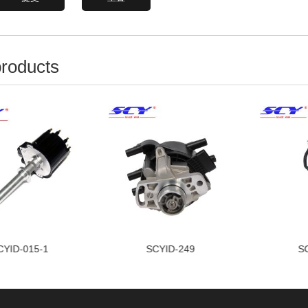
products
CYID-015-1
SCYID-249
S