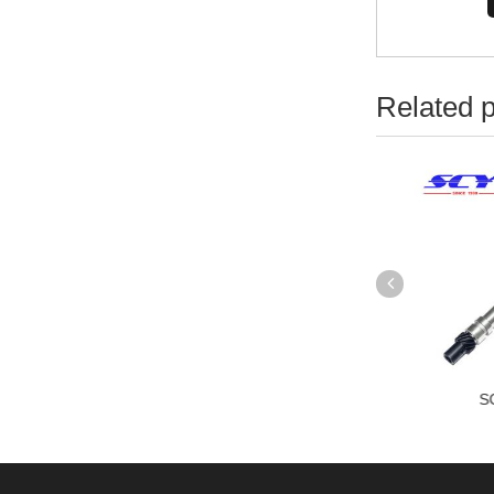
Related 
SCYID-211
SCYID-248
S