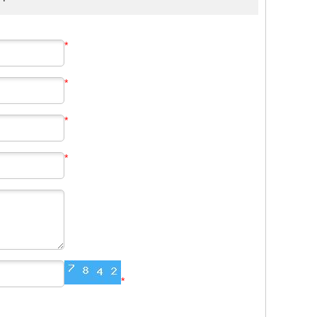
*
*
*
*
*