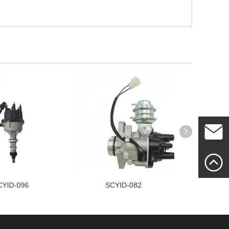
Mailme
CYID-096
SCYID-082
SC